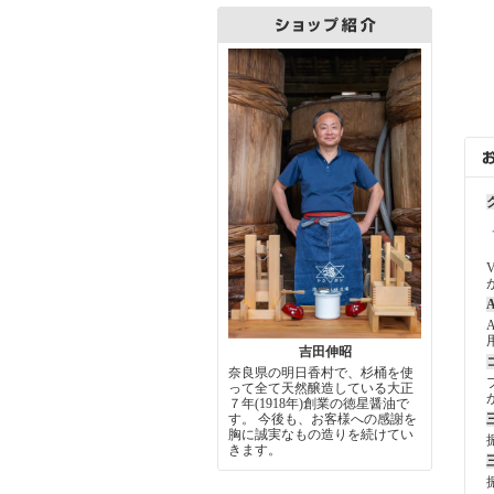
A
吉田伸昭
奈良県の明日香村で、杉桶を使
って全て天然醸造している大正
７年(1918年)創業の徳星醤油で
す。 今後も、お客様への感謝を
胸に誠実なもの造りを続けてい
きます。