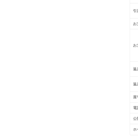
引
お
お
返
返
屋
電
公
ホ