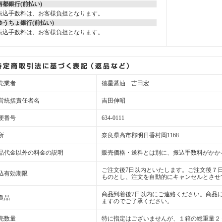
南都銀行(前払い)
振込手数料は、お客様負担となります。
ゆうちょ銀行(前払い)
振込手数料は、お客様負担となります。
売業者
徳星醤油 吉田宏
営統括責任者名
吉田伸昭
便番号
634-0111
所
奈良県高市郡明日香村岡1168
品代金以外の料金の説明
販売価格・送料とは別に、振込手数料がかか
ご注文後7日以内といたします。ご注文後７
込有効期限
ものとし、注文を自動的にキャンセルとさせ
商品到着後7日以内にご連絡ください。商品
良品
ますのでご了承ください。
売数量
特に指定はございませんが、１箱の総重量２