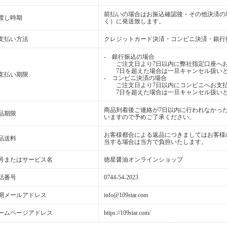
前払いの場合はお振込確認後・その他決済の
渡し時期
く）に発送致します。
支払い方法
クレジットカード決済・コンビニ決済・銀行
- 銀行振込の場合
ご注文日より7日以内に弊社指定口座へお
7日を超えた場合は一旦キャンセル扱いと
支払い期限
- コンビニ決済の場合
ご注文日より7日以内にコンビニへお支払
7日を超えた場合は一旦キャンセル扱いと
商品到着後ご連絡が7日以内に行われなかっ
品期限
いますので予めご了承ください。
お客様都合による返品につきましてはお客様
品送料
当する場合は当方で負担いたします。
号またはサービス名
徳星醤油オンラインショップ
話番号
0744-54-2023
開メールアドレス
info@109star.com
ームページアドレス
https://109star.com/