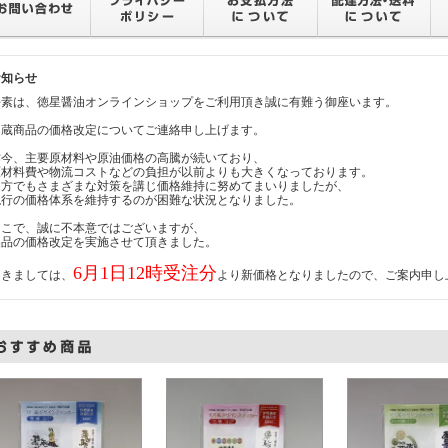
お知らせ
平素は、徳星醤油オンラインショップをご利用頂き誠に有難う御座います。
当蔵商品の価格改定についてご連絡申し上げます。
昨今、主要原材料や原油価格の高騰が続いており、
原材料費や物流コストなどの負担が以前よりも大きくなっております。
当方でもさまざまな対策を講じ価格維持に努めてまいりましたが、
現行の価格体系を維持するのが困難な状況となりました。
そこで、誠に不本意ではございますが、
製品の価格改定を実施させて頂きました。
6月1日12時受注分
つきましては、
より新価格となりましたので、ご案内申し