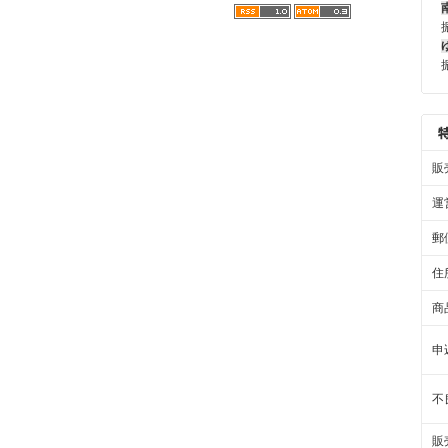
販
運
郵
住
商
申
不
販